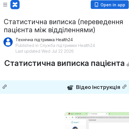
Open in app
Статистична виписка (переведення
пацієнта між відділеннями)
Технічна підтримка Health24
Published in Служба підтримки Health24
Last updated Wed Jul 22 2026
Статистична виписка пацієнта
 
Відео інструкція
Open