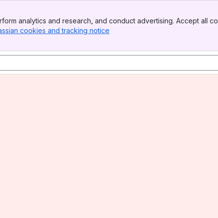
form analytics and research, and conduct advertising. Accept all co
assian cookies and tracking notice
, (opens new window)