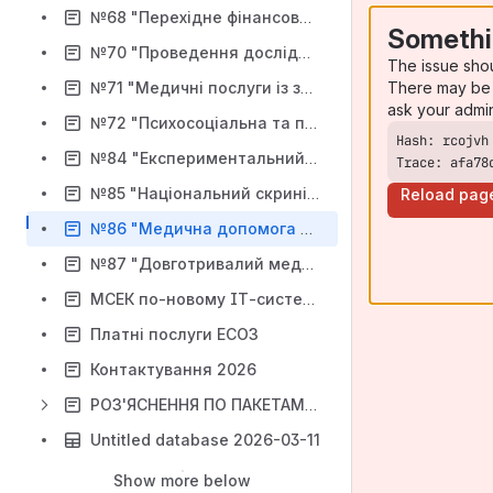
№68 "Перехідне фінансове забезпечення надання медичних послуг закладами охорони здоров’я"
Somethi
№70 "Проведення досліджень з радіоізотопної медичної візуалізації та діагностики (позитронно-емісійної комп’ютерної томографії)"
The issue sho
There may be 
№71 "Медичні послуги із здійснення забору, кріоконсервації та зберігання репродуктивних клітин військовослужбовців та інших осіб на випадок втрати репродуктивної функції під час виконання обов’язків із оборони держави, захисту Вітчизни та інших покладени
ask your admi
№72 "Психосоціальна та психіатрична допомога дорослим та дітям, що організовується центрами ментального (психічного) здоров'я та мобільними мультидисциплінарними командами"
№84 "Експериментальний проект надання послуги довготривалого медсестринського догляду ВПО"
Trace: afa78
№85 "Національний скринінг здоров'я 40+"
Reload pag
№86 "Медична допомога дітям, які потребують лікування та постійного спостереження"
№87 "Довготривалий медичний догляд окремим категоріям осіб, які захищали незалежність, суверенітет та територіальну цілісність України"
МСЕК по-новому ІТ-система ЕКОПФО
Платні послуги ЕСОЗ
Контактування 2026
РОЗ'ЯСНЕННЯ ПО ПАКЕТАМ 2023
Untitled database 2026-03-11
Show more below