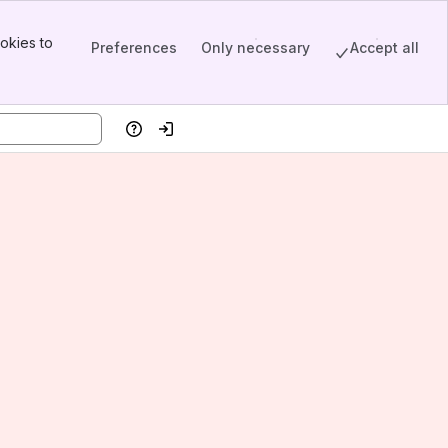
okies to
Preferences
Only necessary
Accept all
Help
Log in