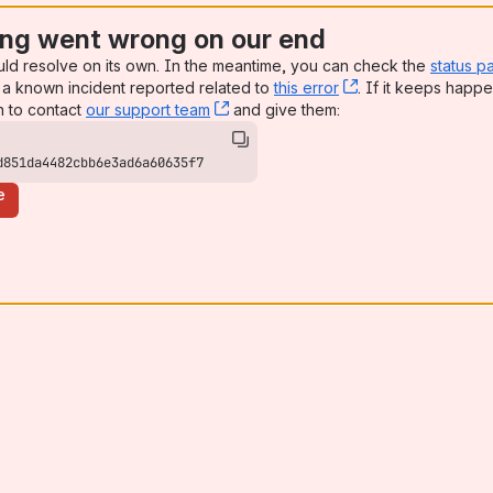
ng went wrong on our end
uld resolve on its own. In the meantime, you can check the
status p
a known incident reported related to
this error
, (opens new win
. If it keeps happe
n to contact
our support team
, (opens new window)
and give them:
d851da4482cbb6e3ad6a60635f7
e