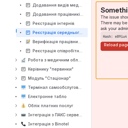
Додавання видів медичних послуг
Somethi
Додавання працівників, присвоєння ролі та звільнення
The issue sho
There may be 
Реєстрація інтернів
ask your admi
Реєстрація середнього медичного персоналу
Hash: e89iu4
Верифікація працівників
Reload pag
Реєстрація співробітника відділу кадрів
Робота з медичним обладнанням
Керівнику "первинки"
Модуль "Стаціонар"
Термінал самообслуговування пацієнтів
Електронне табло
Облік платних послуг
Інтеграція з ПАКС сервером
Інтеграція з Binotel