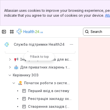
Banner
Atlassian uses cookies to improve your browsing experience, per
Top Bar
indicate that you agree to our use of cookies on your device.
Atl
Sidebar
Main Content
Collapse sidebar
Switch sites or apps
Content
Служба підтримки Health24
Results will update as you type.
Back to top
Інформація спільна для всіх лікарів
Для приватних лікарень та стоматологій
Керівнику ЗОЗ
Початок роботи з системою
Перший вхід в систему
Реєстрація закладу охорони здоров'я
Створення закладів (місць надання послуг)