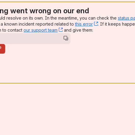
ng went wrong on our end
uld resolve on its own. In the meantime, you can check the
status p
a known incident reported related to
this error
, (opens new win
. If it keeps happe
n to contact
our support team
, (opens new window)
and give them:
e